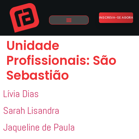
INSCREVA-SE AGORA
Unidade
Profissionais:
São
Sebastião
Lívia Dias
Sarah Lisandra
Jaqueline de Paula