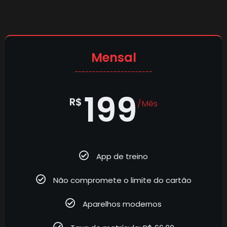
Mensal
----------------------
199
R$
/Mês
App de treino
Não compromete o limite do cartão
Aparelhos modernos