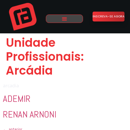
INSCREVA-SE AGORA
Unidade
Profissionais:
Arcádia
arcadia
ADEMIR
RENAN ARNONI
←
anterior