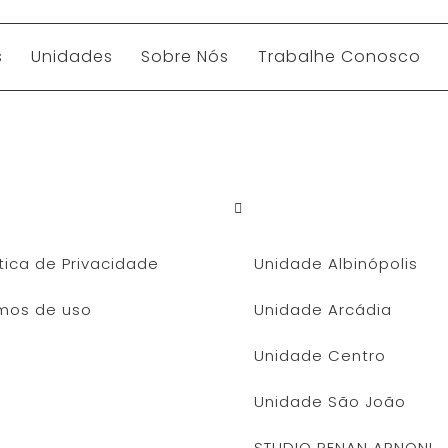
s
Unidades
Sobre Nós
Trabalhe Conosco
al
Unidades
ítica de Privacidade
Unidade Albinópolis
mos de uso
Unidade Arcádia
Unidade Centro
Unidade São João
STUDIO RENAN ARNONI