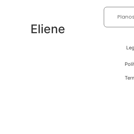
Plano
Eliene
Leg
Polí
Ter