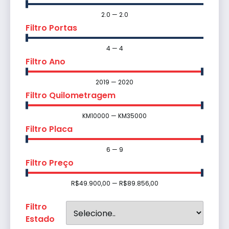
2.0
—
2.0
Filtro Portas
4
—
4
Filtro Ano
2019
—
2020
Filtro Quilometragem
KM
10000
—
KM
35000
Filtro Placa
6
—
9
Filtro Preço
R$
49.900,00
—
R$
89.856,00
Filtro
Estado