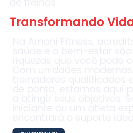
de treinos
Transformando Vida
Na Arnoni Fitness, acred
saúde e o bem-estar são
riquezas que você pode c
Com unidades modernas 
treinadores qualificados 
de ponta, estamos aqui p
a atingir seus objetivos. 
iniciante ou um atleta ex
encontrará o suporte idea