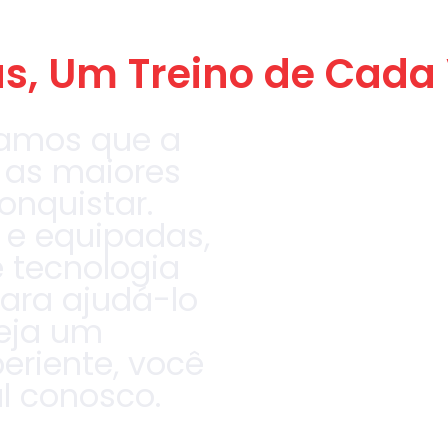
s, Um Treino de Cada
itamos que a
 as maiores
onquistar.
e equipadas,
e tecnologia
ara ajudá-lo
Seja um
periente, você
l conosco.