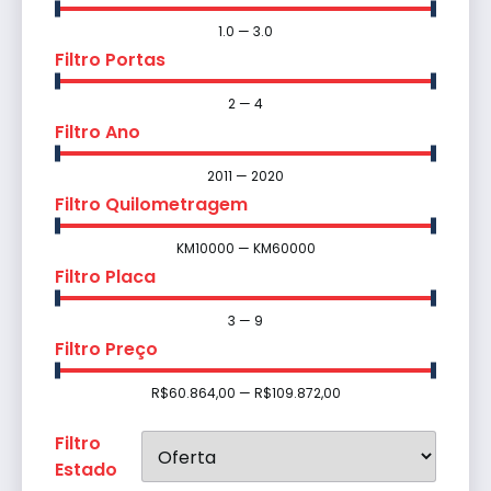
1.0
—
3.0
Filtro Portas
2
—
4
Filtro Ano
2011
—
2020
Filtro Quilometragem
KM
10000
—
KM
60000
Filtro Placa
3
—
9
Filtro Preço
R$
60.864,00
—
R$
109.872,00
Filtro
Estado